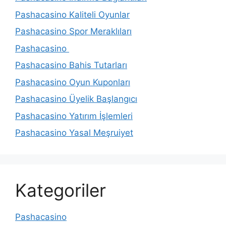
Pashacasino Kaliteli Oyunlar
Pashacasino Spor Meraklıları
Pashacasino
Pashacasino Bahis Tutarları
Pashacasino Oyun Kuponları
Pashacasino Üyelik Başlangıcı
Pashacasino Yatırım İşlemleri
Pashacasino Yasal Meşruiyet
Kategoriler
Pashacasino