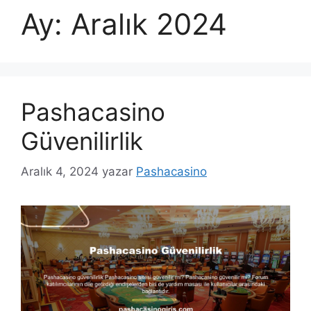
Ay:
Aralık 2024
Pashacasino
Güvenilirlik
Aralık 4, 2024
yazar
Pashacasino