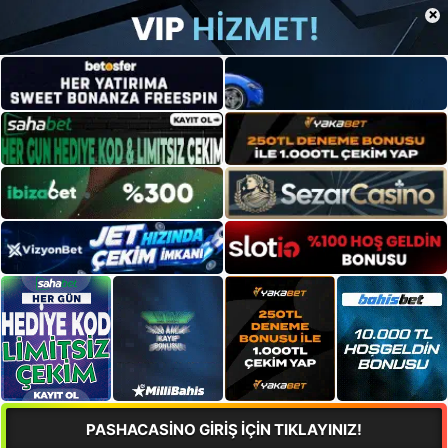
×
PASHACASİNO GİRİŞ İÇİN TIKLAYINIZ!