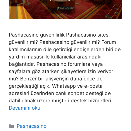
Pashacasino güvenilirlik Pashacasino sitesi
güvenilir mi? Pashacasino güvenilir mi? Forum
katılımcılarının dile getirdiği endişelerden biri de
yardım masası ile kullanıcılar arasındaki
bağlantıdır. Pashacasino forumlara veya
sayfalara göz atarken şikayetlere izin veriyor
mu? Benzer bir alışverişin daha önce de
gerçekleştiği açık. Whatsapp ve e-posta
adresleri üzerinden canlı sohbet desteği de
dahil olmak üzere müşteri destek hizmetleri …
Devamını oku
Kategoriler
Pashacasino