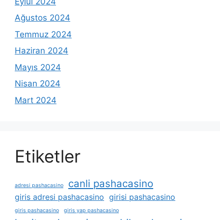
Eylül 2024
Ağustos 2024
Temmuz 2024
Haziran 2024
Mayıs 2024
Nisan 2024
Mart 2024
Etiketler
canli pashacasino
adresi pashacasino
giris adresi pashacasino
girisi pashacasino
giris pashacasino
giris yap pashacasino