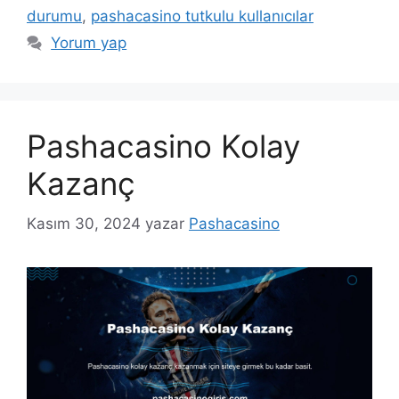
durumu
,
pashacasino tutkulu kullanıcılar
Yorum yap
Pashacasino Kolay
Kazanç
Kasım 30, 2024
yazar
Pashacasino