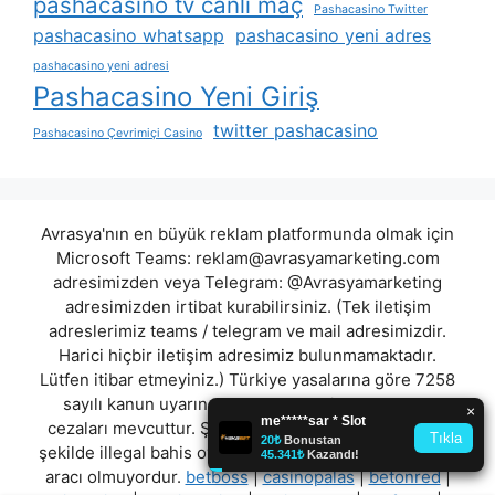
pashacasino tv canli maç
Pashacasino Twitter
pashacasino whatsapp
pashacasino yeni adres
pashacasino yeni adresi
Pashacasino Yeni Giriş
twitter pashacasino
Pashacasino Çevrimiçi Casino
Avrasya'nın en büyük reklam platformunda olmak için
Microsoft Teams:
reklam@avrasyamarketing.com
adresimizden veya Telegram: @Avrasyamarketing
adresimizden irtibat kurabilirsiniz. (Tek iletişim
adreslerimiz teams / telegram ve mail adresimizdir.
Harici hiçbir iletişim adresimiz bulunmamaktadır.
Lütfen itibar etmeyiniz.) Türkiye yasalarına göre 7258
sayılı kanun uyarınca yasa dışı bahis oynamanın
cezaları mevcuttur. Şu an bulunduğunuz site hiç bir
şekilde illegal bahis oyunları oynatmıyor ve oynamaya
aracı olmuyordur.
betboss
|
casinopalas
|
betonred
|