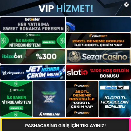
×
PASHACASİNO GİRİŞ İÇİN TIKLAYINIZ!