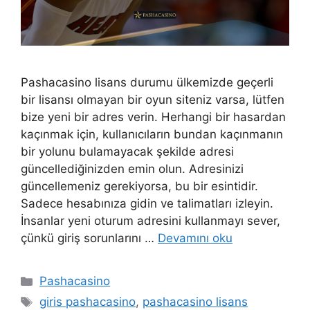
Pashacasino lisans durumu ülkemizde geçerli
bir lisansı olmayan bir oyun siteniz varsa, lütfen
bize yeni bir adres verin. Herhangi bir hasardan
kaçınmak için, kullanıcıların bundan kaçınmanın
bir yolunu bulamayacak şekilde adresi
güncellediğinizden emin olun. Adresinizi
güncellemeniz gerekiyorsa, bu bir esintidir.
Sadece hesabınıza gidin ve talimatları izleyin.
İnsanlar yeni oturum adresini kullanmayı sever,
çünkü giriş sorunlarını …
Devamını oku
Kategoriler
Pashacasino
Etiketler
giris pashacasino
,
pashacasino lisans