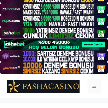
İçeriğe
atla
Menü