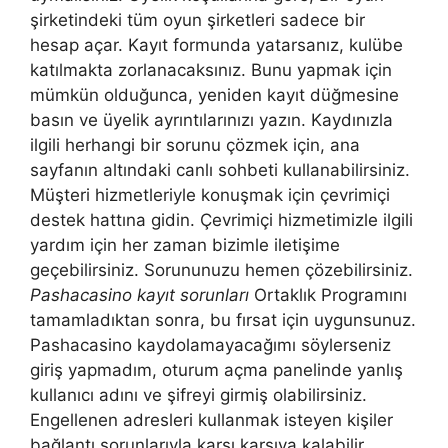
şirketindeki tüm oyun şirketleri sadece bir
hesap açar. Kayıt formunda yatarsanız, kulübe
katılmakta zorlanacaksınız. Bunu yapmak için
mümkün olduğunca, yeniden kayıt düğmesine
basın ve üyelik ayrıntılarınızı yazın. Kaydınızla
ilgili herhangi bir sorunu çözmek için, ana
sayfanın altındaki canlı sohbeti kullanabilirsiniz.
Müşteri hizmetleriyle konuşmak için çevrimiçi
destek hattına gidin. Çevrimiçi hizmetimizle ilgili
yardım için her zaman bizimle iletişime
geçebilirsiniz. Sorununuzu hemen çözebilirsiniz.
Pashacasino kayıt sorunları
Ortaklık Programını
tamamladıktan sonra, bu fırsat için uygunsunuz.
Pashacasino kaydolamayacağımı söylerseniz
giriş yapmadım, oturum açma panelinde yanlış
kullanıcı adını ve şifreyi girmiş olabilirsiniz.
Engellenen adresleri kullanmak isteyen kişiler
bağlantı sorunlarıyla karşı karşıya kalabilir.