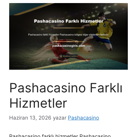
Pashacasino Farklı
Hizmetler
Haziran 13, 2026
yazar
Pashacasino
Pashacasino farklı hizmetler Pashacasino