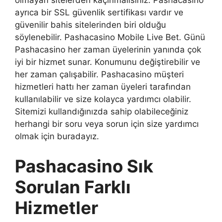
olmayan sitelerden kaçınmalısınız. Pashacasino
ayrıca bir SSL güvenlik sertifikası vardır ve
güvenilir bahis sitelerinden biri olduğu
söylenebilir. Pashacasino Mobile Live Bet. Günü
Pashacasino her zaman üyelerinin yanında çok
iyi bir hizmet sunar. Konumunu değiştirebilir ve
her zaman çalışabilir. Pashacasino müşteri
hizmetleri hattı her zaman üyeleri tarafından
kullanılabilir ve size kolayca yardımcı olabilir.
Sitemizi kullandığınızda sahip olabileceğiniz
herhangi bir soru veya sorun için size yardımcı
olmak için buradayız.
Pashacasino Sık
Sorulan Farklı
Hizmetler