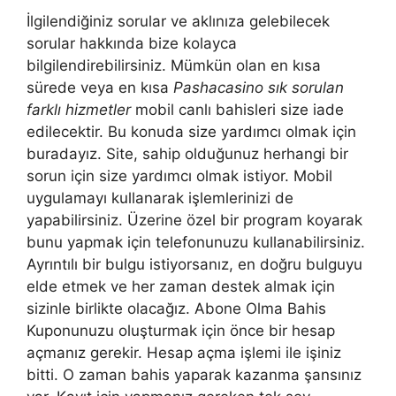
İlgilendiğiniz sorular ve aklınıza gelebilecek
sorular hakkında bize kolayca
bilgilendirebilirsiniz. Mümkün olan en kısa
sürede veya en kısa
Pashacasino sık sorulan
farklı hizmetler
mobil canlı bahisleri size iade
edilecektir. Bu konuda size yardımcı olmak için
buradayız. Site, sahip olduğunuz herhangi bir
sorun için size yardımcı olmak istiyor. Mobil
uygulamayı kullanarak işlemlerinizi de
yapabilirsiniz. Üzerine özel bir program koyarak
bunu yapmak için telefonunuzu kullanabilirsiniz.
Ayrıntılı bir bulgu istiyorsanız, en doğru bulguyu
elde etmek ve her zaman destek almak için
sizinle birlikte olacağız. Abone Olma Bahis
Kuponunuzu oluşturmak için önce bir hesap
açmanız gerekir. Hesap açma işlemi ile işiniz
bitti. O zaman bahis yaparak kazanma şansınız