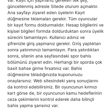
var. Kayıt için yapmanız gereken tek şey,
güncellenmiş adresle Sitede oturum açmaktır.
Ana sayfayı ziyaret eden üyelerin Kayıt
düğmesine tıklamaları gerekir. Tüm oyuncular
bir kayıt formu doldurmalıdır. Hesap bilgilerini ve
kişisel bilgileri formda doldurduktan sonra üyelik
sürecini tamamlayın. Kullanıcı adınız ve
şifrenizle giriş yapmanız gerekir. Giriş yaptıktan
sonra yatırımınızı tamamlayın. Para yatırdıktan
sonra, sitenin ana sayfasındaki spor bahis
bölümünü ziyaret edin. Herhangi bir sporda çok
basit bahse girme fırsatınız var. Bahis
düğmesine tıkladığınızda kuponunuzu
onaylarsınız. Web sitesindeki yarış sonuçlarını
da kontrol edebilirsiniz. Bir oyuncunun kırmızı
kart görse de, bir oyuncunun kamu hedeflerinin
ceza çekimlerini kontrol ederek daha bilinçli
bahis yapma şansınız var.