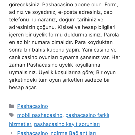
göreceksiniz. Pashacasino abone olun. Form,
adınız ve soyadınız, e-posta adresiniz, cep
telefonu numaranız, doğum tarihiniz ve
adresinizin çoğunu. Kişisel ve hesap bilgileri
içeren bir üyelik formu doldurmalısınız. Parola
en az bir numara olmalıdır. Para koyduktan
sonra bir bahis kuponu yapın. Yani casino ve
canlı casino oyunları oynama şansınız var. Her
zaman Pashacasino üyelik koşullarına
uymalısınız. Üyelik koşullarına göre; Bir oyun
şirketindeki tüm oyun şirketleri sadece bir
hesap açar.
Kategoriler
Pashacasino
Etiketler
mobil pashacasino
,
pashacasino farklı
hizmetler
,
pashacasino kayıt sorunları
Pashacasino İndirme Bağlantıları