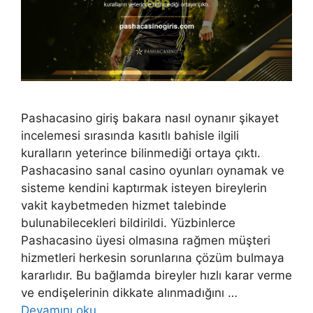
Pashacasino giriş bakara nasıl oynanır şikayet
incelemesi sırasında kasıtlı bahisle ilgili
kuralların yeterince bilinmediği ortaya çıktı.
Pashacasino sanal casino oyunları oynamak ve
sisteme kendini kaptırmak isteyen bireylerin
vakit kaybetmeden hizmet talebinde
bulunabilecekleri bildirildi. Yüzbinlerce
Pashacasino üyesi olmasına rağmen müşteri
hizmetleri herkesin sorunlarına çözüm bulmaya
kararlıdır. Bu bağlamda bireyler hızlı karar verme
ve endişelerinin dikkate alınmadığını …
Devamını oku