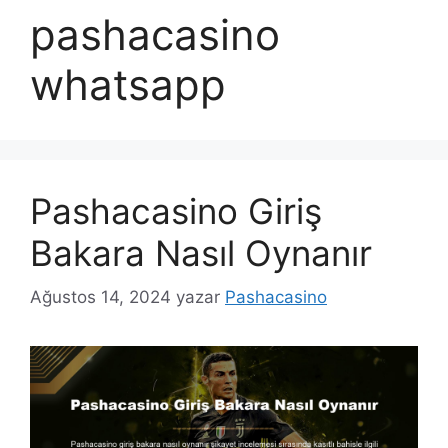
pashacasino
whatsapp
Pashacasino Giriş
Bakara Nasıl Oynanır
Ağustos 14, 2024
yazar
Pashacasino