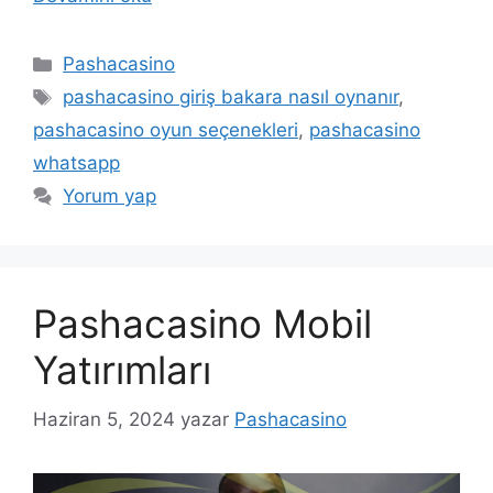
Kategoriler
Pashacasino
Etiketler
pashacasino giriş bakara nasıl oynanır
,
pashacasino oyun seçenekleri
,
pashacasino
whatsapp
Yorum yap
Pashacasino Mobil
Yatırımları
Haziran 5, 2024
yazar
Pashacasino