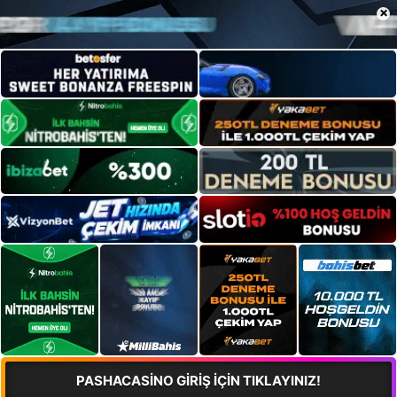
×
PASHACASİNO GİRİŞ İÇİN TIKLAYINIZ!