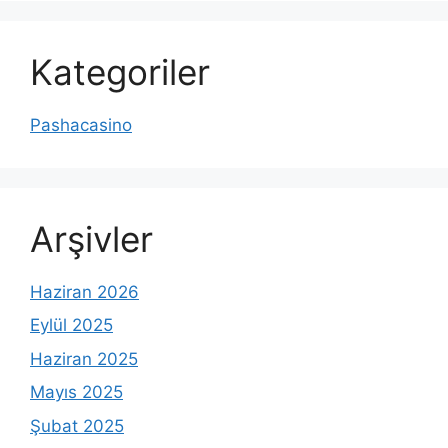
Kategoriler
Pashacasino
Arşivler
Haziran 2026
Eylül 2025
Haziran 2025
Mayıs 2025
Şubat 2025