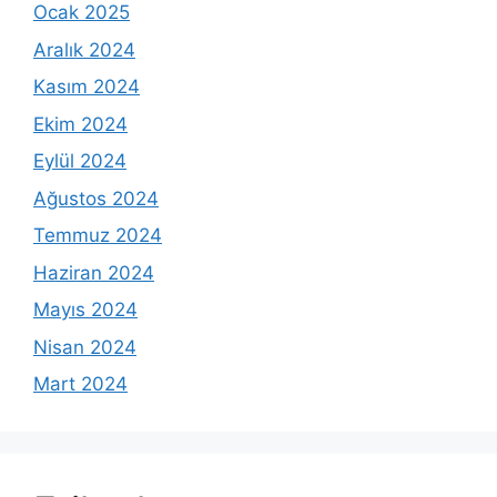
Ocak 2025
Aralık 2024
Kasım 2024
Ekim 2024
Eylül 2024
Ağustos 2024
Temmuz 2024
Haziran 2024
Mayıs 2024
Nisan 2024
Mart 2024