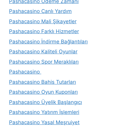
Pashacasino Ödeme Zamanı
Pashacasino Canlı Yardım
Pashacasino Mali Şikayetler
Pashacasino Farklı Hizmetler
Pashacasino İndirme Bağlantıları
Pashacasino Kaliteli Oyunlar
Pashacasino Spor Meraklıları
Pashacasino
Pashacasino Bahis Tutarları
Pashacasino Oyun Kuponları
Pashacasino Üyelik Başlangıcı
Pashacasino Yatırım İşlemleri
Pashacasino Yasal Meşruiyet