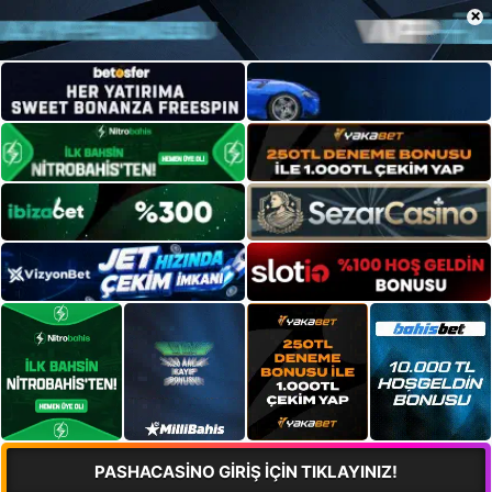
×
PASHACASİNO GİRİŞ İÇİN TIKLAYINIZ!