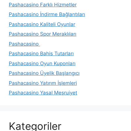
Pashacasino Farklı Hizmetler
Pashacasino İndirme Bağlantıları
Pashacasino Kaliteli Oyunlar
Pashacasino Spor Meraklıları
Pashacasino
Pashacasino Bahis Tutarları
Pashacasino Oyun Kuponları
Pashacasino Üyelik Başlangıcı
Pashacasino Yatırım İşlemleri
Pashacasino Yasal Meşruiyet
Kategoriler