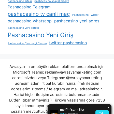
pashacasino sitesi
pashacasino sosyal medya
Pashacasino Telegram
pashacasino tv canli maç
Pashacasino Twitter
pashacasino whatsapp
pashacasino yeni adres
pashacasino yeni adresi
Pashacasino Yeni Giriş
twitter pashacasino
Pashacasino Çevrimiçi Casino
Avrasya'nın en büyük reklam platformunda olmak için
Microsoft Teams:
reklam@avrasyamarketing.com
adresimizden veya Telegram: @Avrasyamarketing
adresimizden irtibat kurabilirsiniz. (Tek iletişim
adreslerimiz teams / telegram ve mail adresimizdir.
Harici hiçbir iletişim adresimiz bulunmamaktadır.
Lütfen itibar etmeyiniz.) Türkiye yasalarına göre 7258
sayılı kanun uyarınca yasa dışı bahis oynamanın
cezaları mevcuttur. Şu an bulunduğunuz site hiç bir