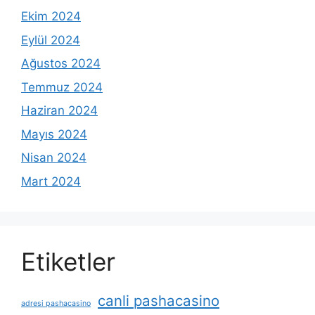
Ekim 2024
Eylül 2024
Ağustos 2024
Temmuz 2024
Haziran 2024
Mayıs 2024
Nisan 2024
Mart 2024
Etiketler
canli pashacasino
adresi pashacasino