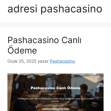
adresi pashacasino
Pashacasino Canlı
Ödeme
Ocak 25, 2025
yazar
Pashacasino