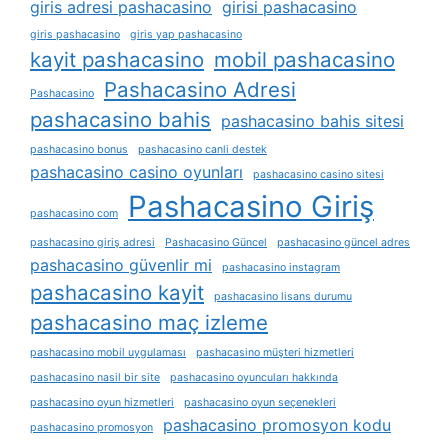
giris adresi pashacasino
girisi pashacasino
giris pashacasino
giris yap pashacasino
kayit pashacasino
mobil pashacasino
Pashacasino Adresi
Pashacasino
pashacasino bahis
pashacasino bahis sitesi
pashacasino bonus
pashacasino canli destek
pashacasino casino oyunları
pashacasino casino sitesi
Pashacasino Giriş
pashacasino com
pashacasino giriş adresi
Pashacasino Güncel
pashacasino güncel adres
pashacasino güvenlir mi
pashacasino instagram
pashacasino kayit
pashacasino lisans durumu
pashacasino maç izleme
pashacasino mobil uygulaması
pashacasino müşteri hizmetleri
pashacasino nasil bir site
pashacasino oyuncuları hakkında
pashacasino oyun hizmetleri
pashacasino oyun seçenekleri
pashacasino promosyon kodu
pashacasino promosyon