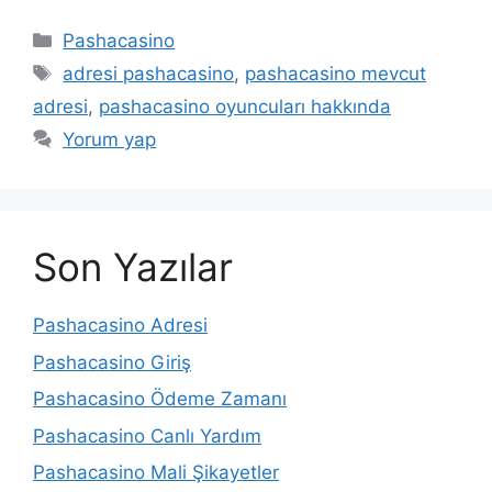
Kategoriler
Pashacasino
Etiketler
adresi pashacasino
,
pashacasino mevcut
adresi
,
pashacasino oyuncuları hakkında
Yorum yap
Son Yazılar
Pashacasino Adresi
Pashacasino Giriş
Pashacasino Ödeme Zamanı
Pashacasino Canlı Yardım
Pashacasino Mali Şikayetler