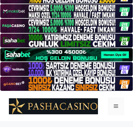
İçeriğe
atla
Menü