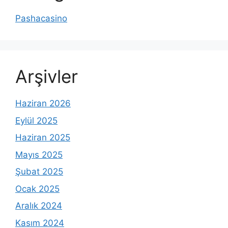
Pashacasino
Arşivler
Haziran 2026
Eylül 2025
Haziran 2025
Mayıs 2025
Şubat 2025
Ocak 2025
Aralık 2024
Kasım 2024