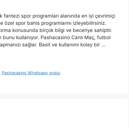
fantezi spor programları alanında en iyi çevrimiçi
e özel spor bahis programlarını izleyebilirsiniz.
ırma konusunda birçok bilgi ve beceriye sahiptir.
n bunu kullanıyor. Pashacasino Canlı Maç, futbol
yapmanızı sağlar. Basit ve kullanımı kolay bir …
,
Pashacasino Whatsapp grubu