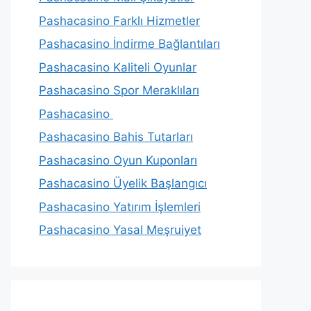
Pashacasino Farklı Hizmetler
Pashacasino İndirme Bağlantıları
Pashacasino Kaliteli Oyunlar
Pashacasino Spor Meraklıları
Pashacasino
Pashacasino Bahis Tutarları
Pashacasino Oyun Kuponları
Pashacasino Üyelik Başlangıcı
Pashacasino Yatırım İşlemleri
Pashacasino Yasal Meşruiyet