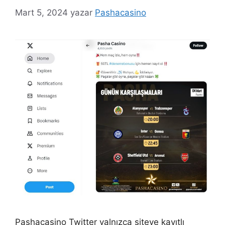
Mart 5, 2024
yazar
Pashacasino
Pashacasino Twitter yalnızca siteye kayıtlı