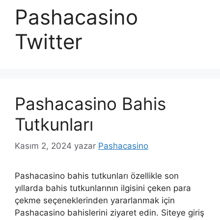
Pashacasino
Twitter
Pashacasino Bahis
Tutkunları
Kasım 2, 2024
yazar
Pashacasino
Pashacasino bahis tutkunları özellikle son
yıllarda bahis tutkunlarının ilgisini çeken para
çekme seçeneklerinden yararlanmak için
Pashacasino bahislerini ziyaret edin. Siteye giriş