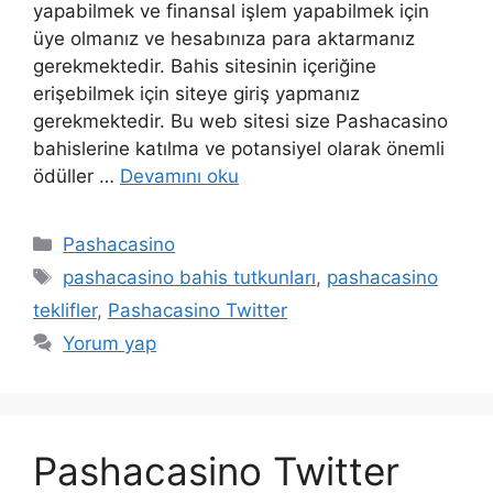
yapabilmek ve finansal işlem yapabilmek için
üye olmanız ve hesabınıza para aktarmanız
gerekmektedir. Bahis sitesinin içeriğine
erişebilmek için siteye giriş yapmanız
gerekmektedir. Bu web sitesi size Pashacasino
bahislerine katılma ve potansiyel olarak önemli
ödüller …
Devamını oku
Kategoriler
Pashacasino
Etiketler
pashacasino bahis tutkunları
,
pashacasino
teklifler
,
Pashacasino Twitter
Yorum yap
Pashacasino Twitter