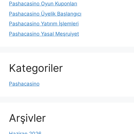
Pashacasino Oyun Kuponları
Pashacasino Üyelik Başlangıcı
Pashacasino Yatırım İşlemleri
Pashacasino Yasal Meşruiyet
Kategoriler
Pashacasino
Arşivler
Haziran 2026