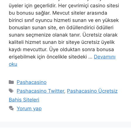
üyeler için geçerlidir. Her çevrimiçi casino sitesi
bu bonusu sağlar. Mevcut siteler arasında
birinci sınıf oyuncu hizmeti sunan ve en yüksek
bonusları sunan site, en ödüllendirici ödülleri
sunanı seçmenize olanak tanır. Ücretsiz olarak
kaliteli hizmet sunan bir siteye ücretsiz üyelik
kaydı mevcuttur. Üye olduktan sonra bonusa
erişebilmek için öncelikle sitedeki …
Devamını
oku
Kategoriler
Pashacasino
Etiketler
Pashacasino Twitter
,
Pashacasino Ücretsiz
Bahis Siteleri
Yorum yap