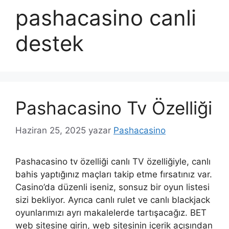
pashacasino canli
destek
Pashacasino Tv Özelliği
Haziran 25, 2025
yazar
Pashacasino
Pashacasino tv özelliği canlı TV özelliğiyle, canlı
bahis yaptığınız maçları takip etme fırsatınız var.
Casino’da düzenli iseniz, sonsuz bir oyun listesi
sizi bekliyor. Ayrıca canlı rulet ve canlı blackjack
oyunlarımızı ayrı makalelerde tartışacağız. BET
web sitesine girin, web sitesinin içerik açısından