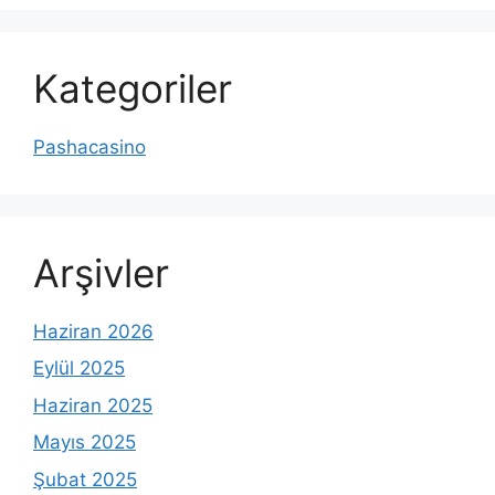
Kategoriler
Pashacasino
Arşivler
Haziran 2026
Eylül 2025
Haziran 2025
Mayıs 2025
Şubat 2025