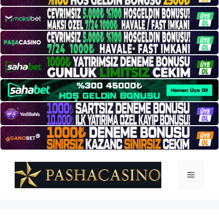
İçeriğe
atla
Menü