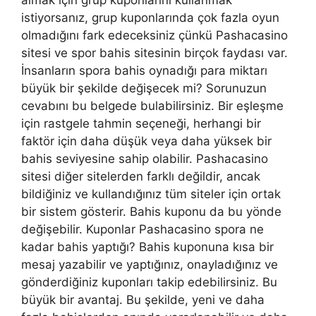
almak için grup kuponlarını kullanmak
istiyorsanız, grup kuponlarında çok fazla oyun
olmadığını fark edeceksiniz çünkü Pashacasino
sitesi ve spor bahis sitesinin birçok faydası var.
İnsanların spora bahis oynadığı para miktarı
büyük bir şekilde değişecek mi? Sorunuzun
cevabını bu belgede bulabilirsiniz. Bir eşleşme
için rastgele tahmin seçeneği, herhangi bir
faktör için daha düşük veya daha yüksek bir
bahis seviyesine sahip olabilir. Pashacasino
sitesi diğer sitelerden farklı değildir, ancak
bildiğiniz ve kullandığınız tüm siteler için ortak
bir sistem gösterir. Bahis kuponu da bu yönde
değişebilir. Kuponlar Pashacasino spora ne
kadar bahis yaptığı? Bahis kuponuna kısa bir
mesaj yazabilir ve yaptığınız, onayladığınız ve
gönderdiğiniz kuponları takip edebilirsiniz. Bu
büyük bir avantaj. Bu şekilde, yeni ve daha