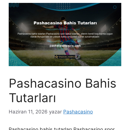
Pashacasino Bahis
Tutarları
Haziran 11, 2026
yazar
Pashacasino
Pashacasino bahis tutarları Pashacasino spor