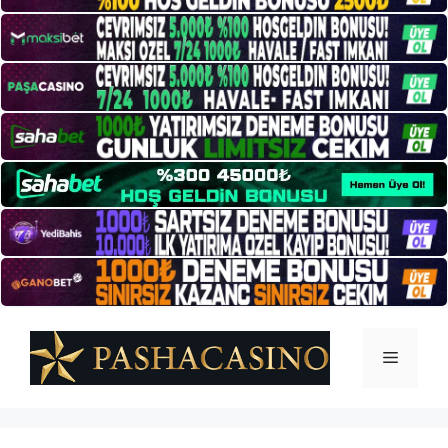
İçeriğe
atla
Menü