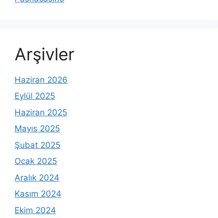
Arşivler
Haziran 2026
Eylül 2025
Haziran 2025
Mayıs 2025
Şubat 2025
Ocak 2025
Aralık 2024
Kasım 2024
Ekim 2024