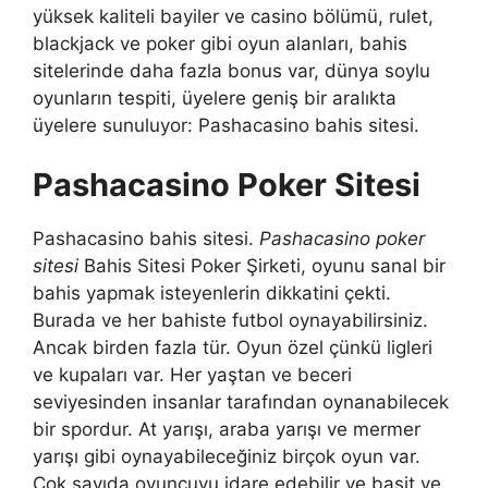
yüksek kaliteli bayiler ve casino bölümü, rulet,
blackjack ve poker gibi oyun alanları, bahis
sitelerinde daha fazla bonus var, dünya soylu
oyunların tespiti, üyelere geniş bir aralıkta
üyelere sunuluyor: Pashacasino bahis sitesi.
Pashacasino Poker Sitesi
Pashacasino bahis sitesi.
Pashacasino poker
sitesi
Bahis Sitesi Poker Şirketi, oyunu sanal bir
bahis yapmak isteyenlerin dikkatini çekti.
Burada ve her bahiste futbol oynayabilirsiniz.
Ancak birden fazla tür. Oyun özel çünkü ligleri
ve kupaları var. Her yaştan ve beceri
seviyesinden insanlar tarafından oynanabilecek
bir spordur. At yarışı, araba yarışı ve mermer
yarışı gibi oynayabileceğiniz birçok oyun var.
Çok sayıda oyuncuyu idare edebilir ve basit ve