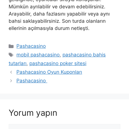
Mümkün ayrılabilir ve devam edebilirsiniz.
Arayabilir, daha fazlasını yapabilir veya aynı
bahsi saklayabilirsiniz. Son turda olanların
ellerinin açılmasıyla durum netleşti.
Kategoriler
Pashacasino
Etiketler
mobil pashacasino
,
pashacasino bahis
tutarları
,
pashacasino poker sitesi
Pashacasino Oyun Kuponları
Pashacasino
Yorum yapın
Yorum