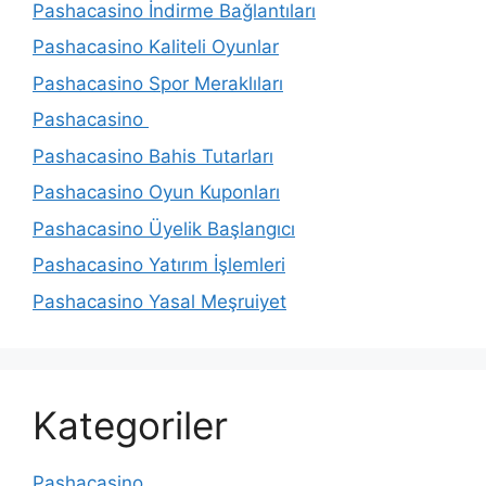
Pashacasino İndirme Bağlantıları
Pashacasino Kaliteli Oyunlar
Pashacasino Spor Meraklıları
Pashacasino
Pashacasino Bahis Tutarları
Pashacasino Oyun Kuponları
Pashacasino Üyelik Başlangıcı
Pashacasino Yatırım İşlemleri
Pashacasino Yasal Meşruiyet
Kategoriler
Pashacasino