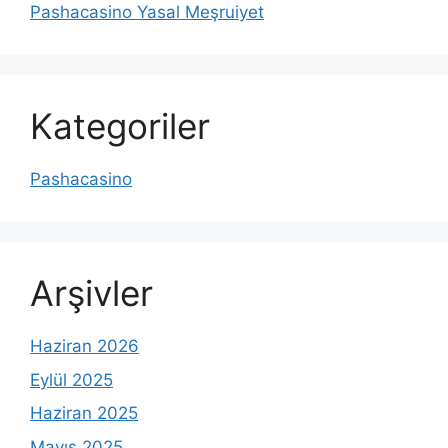
Pashacasino Yasal Meşruiyet
Kategoriler
Pashacasino
Arşivler
Haziran 2026
Eylül 2025
Haziran 2025
Mayıs 2025