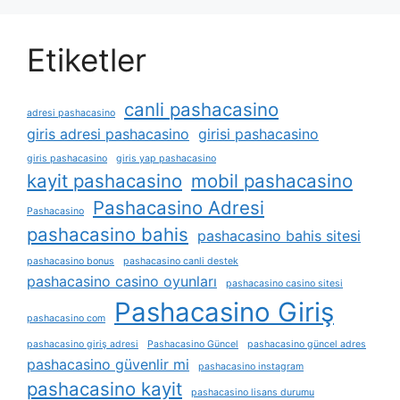
Etiketler
canli pashacasino
adresi pashacasino
giris adresi pashacasino
girisi pashacasino
giris pashacasino
giris yap pashacasino
kayit pashacasino
mobil pashacasino
Pashacasino Adresi
Pashacasino
pashacasino bahis
pashacasino bahis sitesi
pashacasino bonus
pashacasino canli destek
pashacasino casino oyunları
pashacasino casino sitesi
Pashacasino Giriş
pashacasino com
pashacasino giriş adresi
Pashacasino Güncel
pashacasino güncel adres
pashacasino güvenlir mi
pashacasino instagram
pashacasino kayit
pashacasino lisans durumu