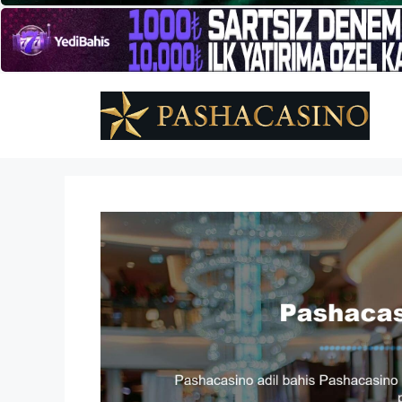
İçeriğe
atla