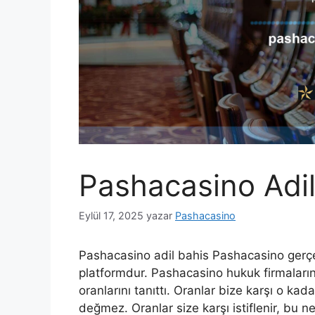
Pashacasino Adil
Eylül 17, 2025
yazar
Pashacasino
Pashacasino adil bahis Pashacasino gerçek 
platformdur. Pashacasino hukuk firmalar
oranlarını tanıttı. Oranlar bize karşı o kada
değmez. Oranlar size karşı istiflenir, bu n