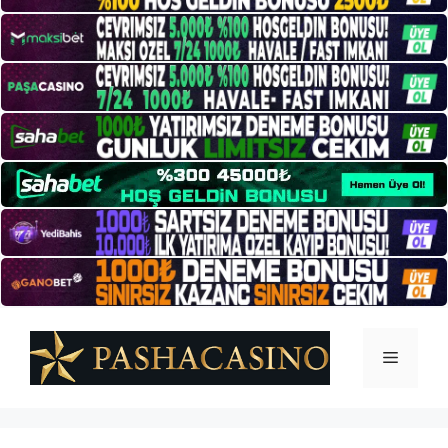
İçeriğe
atla
Menü