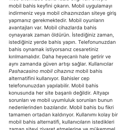
mobil bahis keyfini çıkarın. Mobil uygulamayı
indirmeniz veya mobil cihazınızdan siteye giriş
yapmanız gerekmektedir. Mobil oyunların
avantajları var. Mobil cihazlarda bahis
oynayarak zaman öldürün. İstediğiniz zaman,
istediğiniz yerde bahis yapın. Telefonunuzdan
bahis oynamak istiyorsanız cesaretiniz
kırılmamalıdır. Daha heyecanlı hale getirir ve
aynı zamanda güven artışı sağlar. Kullanıcılar
Pashacasino mobil cihazınız
mobil bahis
alternatifini kullanıyor. Bahisler cep
telefonunuzdan yapılabilir. Mobil bahis
konusunda her site başarılı değildir. Altyapı
sorunları ve mobil uyumluluk sorunları bunun
nedenlerinden bazılarıdır. Mobil bahis bu fikri
tamamen ortadan kaldırıyor. Kullanımı kolay bir
mobil bahis alternatifi, kullanıcıların istedikleri
zaman siteyi ziyaret etmelerine ve mükemmel