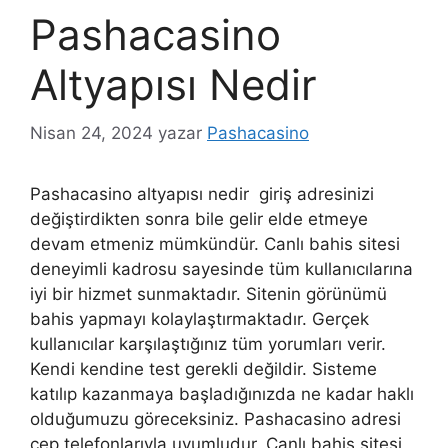
Pashacasino
Altyapısı Nedir
Nisan 24, 2024
yazar
Pashacasino
Pashacasino altyapısı nedir giriş adresinizi
değiştirdikten sonra bile gelir elde etmeye
devam etmeniz mümkündür. Canlı bahis sitesi
deneyimli kadrosu sayesinde tüm kullanıcılarına
iyi bir hizmet sunmaktadır. Sitenin görünümü
bahis yapmayı kolaylaştırmaktadır. Gerçek
kullanıcılar karşılaştığınız tüm yorumları verir.
Kendi kendine test gerekli değildir. Sisteme
katılıp kazanmaya başladığınızda ne kadar haklı
olduğumuzu göreceksiniz. Pashacasino adresi
cep telefonlarıyla uyumludur. Canlı bahis sitesi