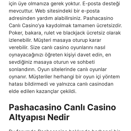
için üye olmanıza gerek yoktur. E-posta desteği
mevcuttur. Web sitesindeki bir e-posta
adresinden yardım alabilirsiniz. Pashacasino
Canlı Casino’ya kaydolmak tamamen ücretsizdir.
Poker, bakara, rulet ve blackjack ücretsiz olarak
izlenebilir. Müşteri masaya oturup karar
verebilir. Size canlı casino oyunlarını nasıl
oynayacağınızı öğreten kişiyi davet edin, en
sevdiğiniz masaya oturun ve sohbeti
sonlandırın. Oyun sitelerinde canlı oyunlar
oynanır. Müşteriler herhangi bir oyun içi yöntem
hatası bildirmedi ve yalnızca canlı casinodan
elde edilen kazançlar çekildi.
Pashacasino Canlı Casino
Altyapısı Nedir