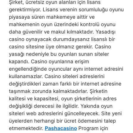
Şirket, ücretsiz oyun alanları için lisans
gerektirmiyor. Lisans verenin sorumluluğu oyunu
piyasaya süren mahkemeye aittir ve
mahkemenin oyun üzerindeki kontrolü oyunu
daha güvenilir ve makul kılmaktadır. Yasadışı
casino oynayacak durumdaysanız lisanslı bir
casino sitesine üye olmanız gerekir. Casino
yasağı nedeniyle bu oyunları sunan siteler
kapandı. Casino oyunlarına erişim
engellendiğinde oyuncular aynı internet adresini
kullanamazlar. Casino siteleri adreslerini
değiştirdikleri zaman farklı bir internet adresine
taşınmak zorunda kalmaktadırlar. Şirketin
kalitesi ve kapasitesi, oyun şirketlerinin adres
değişikliği derecesi ile ilgilidir. Yakında oyun
siteleri web adreslerini güncelleyecek. Site yeni
üyelerden herhangi bir ücret ödemesini talep
etmemektedir.
Pashacasino
Program için