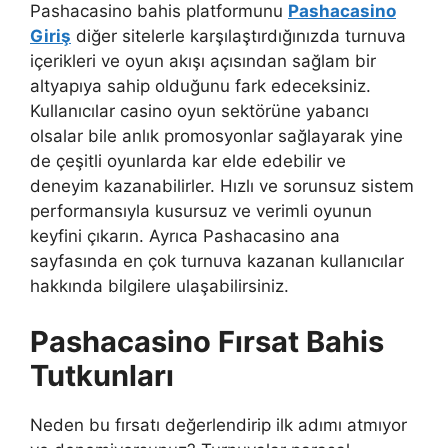
Pashacasino bahis platformunu
Pashacasino
Giriş
diğer sitelerle karşılaştırdığınızda turnuva
içerikleri ve oyun akışı açısından sağlam bir
altyapıya sahip olduğunu fark edeceksiniz.
Kullanıcılar casino oyun sektörüne yabancı
olsalar bile anlık promosyonlar sağlayarak yine
de çeşitli oyunlarda kar elde edebilir ve
deneyim kazanabilirler. Hızlı ve sorunsuz sistem
performansıyla kusursuz ve verimli oyunun
keyfini çıkarın. Ayrıca Pashacasino ana
sayfasında en çok turnuva kazanan kullanıcılar
hakkında bilgilere ulaşabilirsiniz.
Pashacasino Fırsat Bahis
Tutkunları
Neden bu fırsatı değerlendirip ilk adımı atmıyor