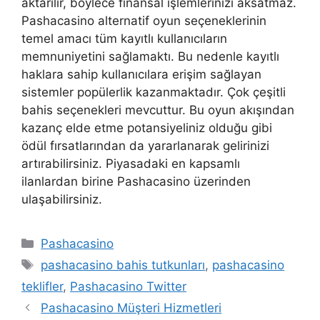
aktarılır, böylece finansal işlemlerinizi aksatmaz.
Pashacasino alternatif oyun seçeneklerinin
temel amacı tüm kayıtlı kullanıcıların
memnuniyetini sağlamaktı. Bu nedenle kayıtlı
haklara sahip kullanıcılara erişim sağlayan
sistemler popülerlik kazanmaktadır. Çok çeşitli
bahis seçenekleri mevcuttur. Bu oyun akışından
kazanç elde etme potansiyeliniz olduğu gibi
ödül fırsatlarından da yararlanarak gelirinizi
artırabilirsiniz. Piyasadaki en kapsamlı
ilanlardan birine Pashacasino üzerinden
ulaşabilirsiniz.
Kategoriler
Pashacasino
Etiketler
pashacasino bahis tutkunları
,
pashacasino
teklifler
,
Pashacasino Twitter
Pashacasino Müşteri Hizmetleri