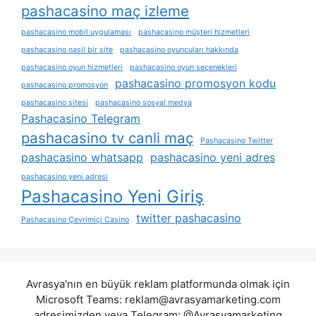
pashacasino maç izleme
pashacasino mobil uygulaması
pashacasino müşteri hizmetleri
pashacasino nasil bir site
pashacasino oyuncuları hakkında
pashacasino oyun hizmetleri
pashacasino oyun seçenekleri
pashacasino promosyon kodu
pashacasino promosyon
pashacasino sitesi
pashacasino sosyal medya
Pashacasino Telegram
pashacasino tv canli maç
Pashacasino Twitter
pashacasino whatsapp
pashacasino yeni adres
pashacasino yeni adresi
Pashacasino Yeni Giriş
twitter pashacasino
Pashacasino Çevrimiçi Casino
Avrasya'nın en büyük reklam platformunda olmak için
Microsoft Teams:
reklam@avrasyamarketing.com
adresimizden veya Telegram: @Avrasyamarketing