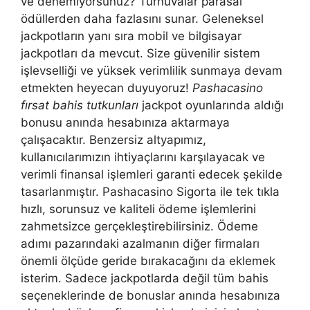
ve denemiyorsunuz? Turnuvalar parasal
ödüllerden daha fazlasını sunar. Geleneksel
jackpotların yanı sıra mobil ve bilgisayar
jackpotları da mevcut. Size güvenilir sistem
işlevselliği ve yüksek verimlilik sunmaya devam
etmekten heyecan duyuyoruz!
Pashacasino
fırsat bahis tutkunları
jackpot oyunlarında aldığı
bonusu anında hesabınıza aktarmaya
çalışacaktır. Benzersiz altyapımız,
kullanıcılarımızın ihtiyaçlarını karşılayacak ve
verimli finansal işlemleri garanti edecek şekilde
tasarlanmıştır. Pashacasino Sigorta ile tek tıkla
hızlı, sorunsuz ve kaliteli ödeme işlemlerini
zahmetsizce gerçekleştirebilirsiniz. Ödeme
adımı pazarındaki azalmanın diğer firmaları
önemli ölçüde geride bırakacağını da eklemek
isterim. Sadece jackpotlarda değil tüm bahis
seçeneklerinde de bonuslar anında hesabınıza