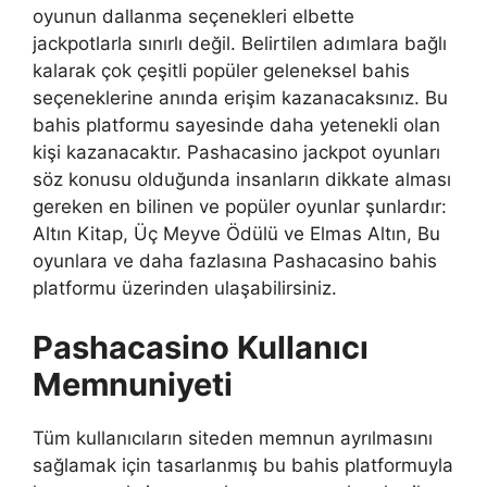
oyunun dallanma seçenekleri elbette
jackpotlarla sınırlı değil. Belirtilen adımlara bağlı
kalarak çok çeşitli popüler geleneksel bahis
seçeneklerine anında erişim kazanacaksınız. Bu
bahis platformu sayesinde daha yetenekli olan
kişi kazanacaktır. Pashacasino jackpot oyunları
söz konusu olduğunda insanların dikkate alması
gereken en bilinen ve popüler oyunlar şunlardır:
Altın Kitap, Üç Meyve Ödülü ve Elmas Altın, Bu
oyunlara ve daha fazlasına Pashacasino bahis
platformu üzerinden ulaşabilirsiniz.
Pashacasino Kullanıcı
Memnuniyeti
Tüm kullanıcıların siteden memnun ayrılmasını
sağlamak için tasarlanmış bu bahis platformuyla