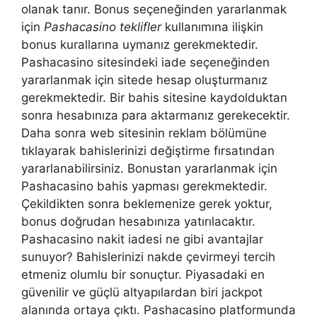
olanak tanır. Bonus seçeneğinden yararlanmak
için
Pashacasino teklifler
kullanımına ilişkin
bonus kurallarına uymanız gerekmektedir.
Pashacasino sitesindeki iade seçeneğinden
yararlanmak için sitede hesap oluşturmanız
gerekmektedir. Bir bahis sitesine kaydolduktan
sonra hesabınıza para aktarmanız gerekecektir.
Daha sonra web sitesinin reklam bölümüne
tıklayarak bahislerinizi değiştirme fırsatından
yararlanabilirsiniz. Bonustan yararlanmak için
Pashacasino bahis yapması gerekmektedir.
Çekildikten sonra beklemenize gerek yoktur,
bonus doğrudan hesabınıza yatırılacaktır.
Pashacasino nakit iadesi ne gibi avantajlar
sunuyor? Bahislerinizi nakde çevirmeyi tercih
etmeniz olumlu bir sonuçtur. Piyasadaki en
güvenilir ve güçlü altyapılardan biri jackpot
alanında ortaya çıktı. Pashacasino platformunda