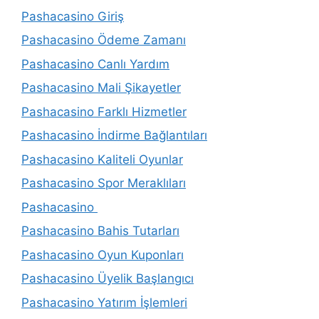
Pashacasino Giriş
Pashacasino Ödeme Zamanı
Pashacasino Canlı Yardım
Pashacasino Mali Şikayetler
Pashacasino Farklı Hizmetler
Pashacasino İndirme Bağlantıları
Pashacasino Kaliteli Oyunlar
Pashacasino Spor Meraklıları
Pashacasino
Pashacasino Bahis Tutarları
Pashacasino Oyun Kuponları
Pashacasino Üyelik Başlangıcı
Pashacasino Yatırım İşlemleri