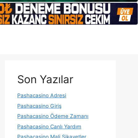
Son Yazılar
Pashacasino Adresi
Pashacasino Giriş
Pashacasino Ödeme Zamanı
Pashacasino Canlı Yardım
Pashacasino Mali Şikayetler