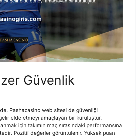
zer Güvenlik
de, Pashacasino web sitesi de güvenliği
gelir elde etmeyi amaçlayan bir kuruluştur.
arlanmak için takımın maç sırasındaki performansına
dir. Pozitif değerler görüntülenir. Yüksek puan