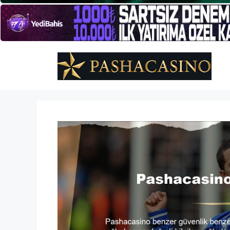
İçeriğe
atla