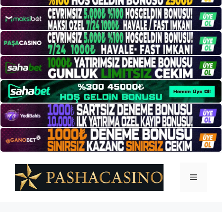
İçeriğe
atla
Menü