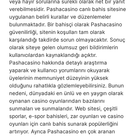
veya hayır sorularına sürekli olarak net bir yanıt
verebilmesidir. Pashacasino canlı bahis sitesine
uygulanan belirli kurallar ve düzenlemeler
bulunmaktadır. Bir bahisçi olarak Pashacasino
güvenilirliği, sitenin koşulları tam olarak
karşılandığı takdirde sorun olmayacaktır. Sonuç
olarak siteye gelen olumsuz geri bildirimlerin
kullanıcılardan kaynaklandığı açıktır.
Pashacasino hakkında detaylı araştırma
yaparak ve kullanıcı yorumlarını okuyarak
üyelerinin memnuniyet düzeyinin yüksek
olduğunu rahatlıkla gözlemleyebilirsiniz. Bunun
nedeni, dünyadaki en ünlü ve en yaygın olarak
oynanan casino oyunlarından bazılarını
sunmaları ve sunmalarıdır. Web sitesi, çeşitli
sporlar, e-spor bahisleri, zar oyunları ve casino
oyunları için canlı bahis sunarak popülerliğini
artırıyor. Ayrıca Pashacasino en çok aranan