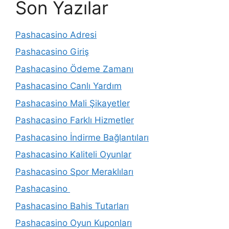
Son Yazılar
Pashacasino Adresi
Pashacasino Giriş
Pashacasino Ödeme Zamanı
Pashacasino Canlı Yardım
Pashacasino Mali Şikayetler
Pashacasino Farklı Hizmetler
Pashacasino İndirme Bağlantıları
Pashacasino Kaliteli Oyunlar
Pashacasino Spor Meraklıları
Pashacasino
Pashacasino Bahis Tutarları
Pashacasino Oyun Kuponları