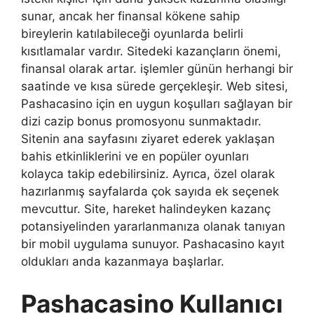
sunar, ancak her finansal kökene sahip
bireylerin katılabileceği oyunlarda belirli
kısıtlamalar vardır. Sitedeki kazançların önemi,
finansal olarak artar. işlemler günün herhangi bir
saatinde ve kısa sürede gerçekleşir. Web sitesi,
Pashacasino için en uygun koşulları sağlayan bir
dizi cazip bonus promosyonu sunmaktadır.
Sitenin ana sayfasını ziyaret ederek yaklaşan
bahis etkinliklerini ve en popüler oyunları
kolayca takip edebilirsiniz. Ayrıca, özel olarak
hazırlanmış sayfalarda çok sayıda ek seçenek
mevcuttur. Site, hareket halindeyken kazanç
potansiyelinden yararlanmanıza olanak tanıyan
bir mobil uygulama sunuyor. Pashacasino kayıt
oldukları anda kazanmaya başlarlar.
Pashacasino Kullanıcı