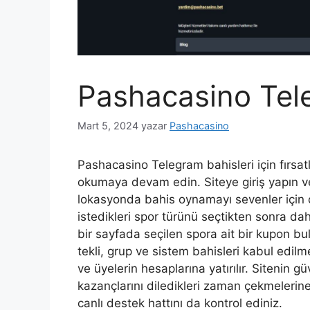
Pashacasino Tel
Mart 5, 2024
yazar
Pashacasino
Pashacasino Telegram bahisleri için fırsat
okumaya devam edin. Siteye giriş yapın ve
lokasyonda bahis oynamayı sevenler için çe
istedikleri spor türünü seçtikten sonra dah
bir sayfada seçilen spora ait bir kupon bu
tekli, grup ve sistem bahisleri kabul edilme
ve üyelerin hesaplarına yatırılır. Sitenin 
kazançlarını diledikleri zaman çekmeleri
canlı destek hattını da kontrol ediniz.