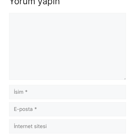
Yorum yapın
Yorum
İsim
E-
posta
İnternet
sitesi