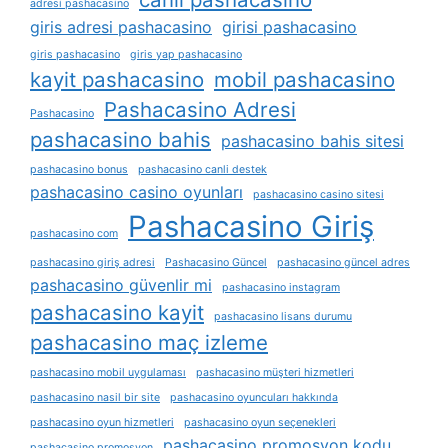
adresi pashacasino
giris adresi pashacasino
girisi pashacasino
giris pashacasino
giris yap pashacasino
kayit pashacasino
mobil pashacasino
Pashacasino Adresi
Pashacasino
pashacasino bahis
pashacasino bahis sitesi
pashacasino bonus
pashacasino canli destek
pashacasino casino oyunları
pashacasino casino sitesi
Pashacasino Giriş
pashacasino com
pashacasino giriş adresi
Pashacasino Güncel
pashacasino güncel adres
pashacasino güvenlir mi
pashacasino instagram
pashacasino kayit
pashacasino lisans durumu
pashacasino maç izleme
pashacasino mobil uygulaması
pashacasino müşteri hizmetleri
pashacasino nasil bir site
pashacasino oyuncuları hakkında
pashacasino oyun hizmetleri
pashacasino oyun seçenekleri
pashacasino promosyon kodu
pashacasino promosyon