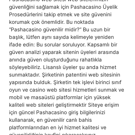
güvenliğini sağlamak için Pashacasino Üyelik
Prosedürlerini takip etmek ve site güvenini
korumak çok önemlidir. Bu noktada
“Pashacasino güvenilir midir?” Bu uzun bir
başlık, lütfen aynı sayıda kelimeyle yeniden
ifade edin: Bu sorular soruluyor. Kapsamlı bir
güven analizi yaparak sitenin üyeleri arasında
anında güven oluşturduğunu rahatlıkla
söyleyebiliriz. Lisanslı üyeler şu anda hizmet
sunmaktadır. Şirketinin patentini web sitesinin
yapısında bulduk. Şirketin tek işlevi birinci sınıf
oyun ve casino web sitesi hizmetleri sunmak ve
mobil ve masaüstü platformlar için yüksek
kaliteli web siteleri geliştirmektir Siteye erişim
için güncel Pashacasino giriş bilgilerinizi
kullanarak, en güvenilir canlı bahis
platformlarından en iyi hizmet kalitesi ve