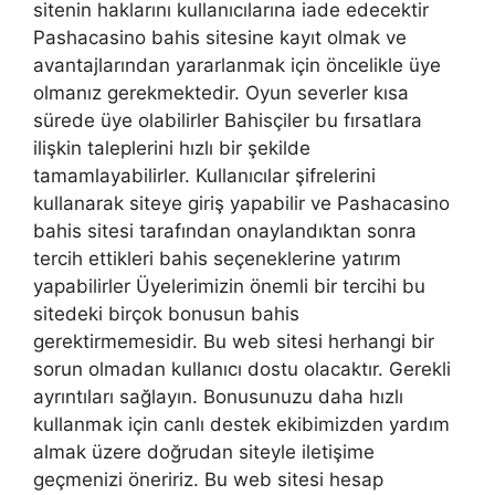
sitenin haklarını kullanıcılarına iade edecektir
Pashacasino bahis sitesine kayıt olmak ve
avantajlarından yararlanmak için öncelikle üye
olmanız gerekmektedir. Oyun severler kısa
sürede üye olabilirler Bahisçiler bu fırsatlara
ilişkin taleplerini hızlı bir şekilde
tamamlayabilirler. Kullanıcılar şifrelerini
kullanarak siteye giriş yapabilir ve Pashacasino
bahis sitesi tarafından onaylandıktan sonra
tercih ettikleri bahis seçeneklerine yatırım
yapabilirler Üyelerimizin önemli bir tercihi bu
sitedeki birçok bonusun bahis
gerektirmemesidir. Bu web sitesi herhangi bir
sorun olmadan kullanıcı dostu olacaktır. Gerekli
ayrıntıları sağlayın. Bonusunuzu daha hızlı
kullanmak için canlı destek ekibimizden yardım
almak üzere doğrudan siteyle iletişime
geçmenizi öneririz. Bu web sitesi hesap