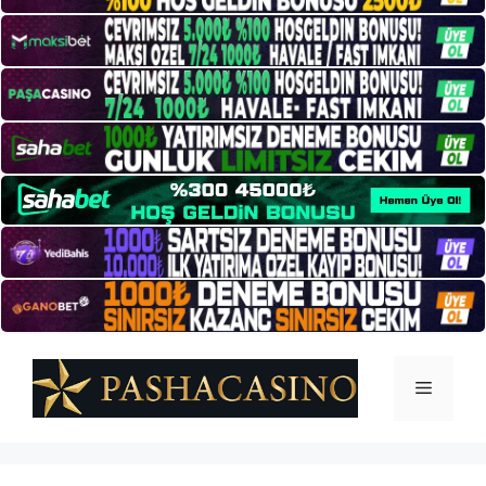
İçeriğe
atla
Menü