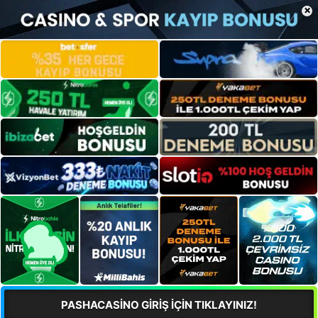
×
PASHACASİNO GİRİŞ İÇİN TIKLAYINIZ!