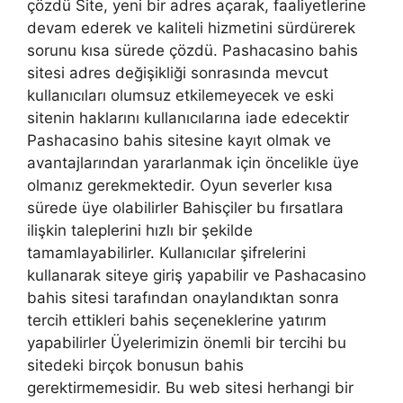
çözdü Site, yeni bir adres açarak, faaliyetlerine
devam ederek ve kaliteli hizmetini sürdürerek
sorunu kısa sürede çözdü. Pashacasino bahis
sitesi adres değişikliği sonrasında mevcut
kullanıcıları olumsuz etkilemeyecek ve eski
sitenin haklarını kullanıcılarına iade edecektir
Pashacasino bahis sitesine kayıt olmak ve
avantajlarından yararlanmak için öncelikle üye
olmanız gerekmektedir. Oyun severler kısa
sürede üye olabilirler Bahisçiler bu fırsatlara
ilişkin taleplerini hızlı bir şekilde
tamamlayabilirler. Kullanıcılar şifrelerini
kullanarak siteye giriş yapabilir ve Pashacasino
bahis sitesi tarafından onaylandıktan sonra
tercih ettikleri bahis seçeneklerine yatırım
yapabilirler Üyelerimizin önemli bir tercihi bu
sitedeki birçok bonusun bahis
gerektirmemesidir. Bu web sitesi herhangi bir