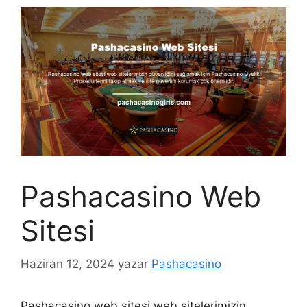
Pashacasino Web
Sitesi
Haziran 12, 2024
yazar
Pashacasino
Pashacasino web sitesi web sitelerimizin