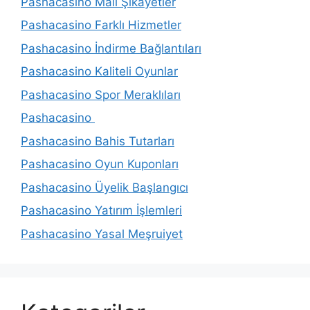
Pashacasino Mali Şikayetler
Pashacasino Farklı Hizmetler
Pashacasino İndirme Bağlantıları
Pashacasino Kaliteli Oyunlar
Pashacasino Spor Meraklıları
Pashacasino
Pashacasino Bahis Tutarları
Pashacasino Oyun Kuponları
Pashacasino Üyelik Başlangıcı
Pashacasino Yatırım İşlemleri
Pashacasino Yasal Meşruiyet