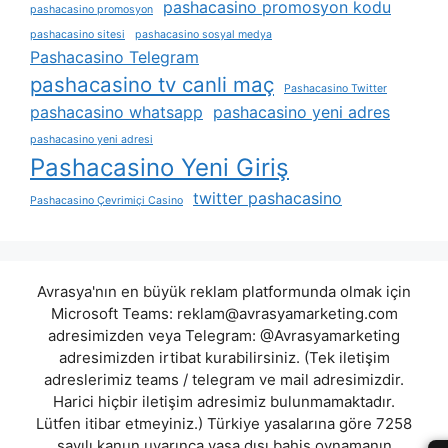
pashacasino promosyon kodu
pashacasino promosyon
pashacasino sitesi
pashacasino sosyal medya
Pashacasino Telegram
pashacasino tv canli maç
Pashacasino Twitter
pashacasino whatsapp
pashacasino yeni adres
pashacasino yeni adresi
Pashacasino Yeni Giriş
twitter pashacasino
Pashacasino Çevrimiçi Casino
Avrasya'nın en büyük reklam platformunda olmak için
Microsoft Teams:
reklam@avrasyamarketing.com
adresimizden veya Telegram: @Avrasyamarketing
adresimizden irtibat kurabilirsiniz. (Tek iletişim
adreslerimiz teams / telegram ve mail adresimizdir.
Harici hiçbir iletişim adresimiz bulunmamaktadır.
Lütfen itibar etmeyiniz.) Türkiye yasalarına göre 7258
sayılı kanun uyarınca yasa dışı bahis oynamanın