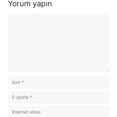
Yorum yapın
Yorum
İsim
E-
posta
İnternet
sitesi