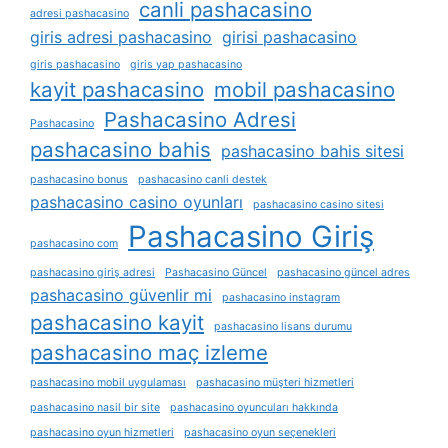
canli pashacasino
adresi pashacasino
giris adresi pashacasino
girisi pashacasino
giris pashacasino
giris yap pashacasino
kayit pashacasino
mobil pashacasino
Pashacasino Adresi
Pashacasino
pashacasino bahis
pashacasino bahis sitesi
pashacasino bonus
pashacasino canli destek
pashacasino casino oyunları
pashacasino casino sitesi
Pashacasino Giriş
pashacasino com
pashacasino giriş adresi
Pashacasino Güncel
pashacasino güncel adres
pashacasino güvenlir mi
pashacasino instagram
pashacasino kayit
pashacasino lisans durumu
pashacasino maç izleme
pashacasino mobil uygulaması
pashacasino müşteri hizmetleri
pashacasino nasil bir site
pashacasino oyuncuları hakkında
pashacasino oyun hizmetleri
pashacasino oyun seçenekleri