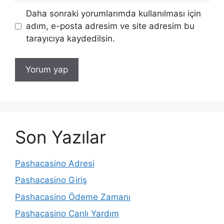
Daha sonraki yorumlarımda kullanılması için
adım, e-posta adresim ve site adresim bu
tarayıcıya kaydedilsin.
Son Yazılar
Pashacasino Adresi
Pashacasino Giriş
Pashacasino Ödeme Zamanı
Pashacasino Canlı Yardım