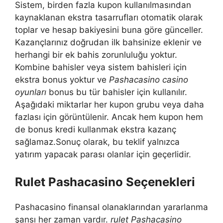
Sistem, birden fazla kupon kullanılmasından
kaynaklanan ekstra tasarrufları otomatik olarak
toplar ve hesap bakiyesini buna göre günceller.
Kazançlarınız doğrudan ilk bahsinize eklenir ve
herhangi bir ek bahis zorunluluğu yoktur.
Kombine bahisler veya sistem bahisleri için
ekstra bonus yoktur ve
Pashacasino casino
oyunları
bonus bu tür bahisler için kullanılır.
Aşağıdaki miktarlar her kupon grubu veya daha
fazlası için görüntülenir. Ancak hem kupon hem
de bonus kredi kullanmak ekstra kazanç
sağlamaz.Sonuç olarak, bu teklif yalnızca
yatırım yapacak parası olanlar için geçerlidir.
Rulet Pashacasino Seçenekleri
Pashacasino finansal olanaklarından yararlanma
şansı her zaman vardır.
rulet Pashacasino