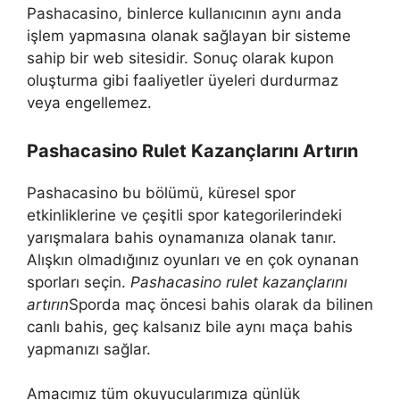
Pashacasino, binlerce kullanıcının aynı anda
işlem yapmasına olanak sağlayan bir sisteme
sahip bir web sitesidir. Sonuç olarak kupon
oluşturma gibi faaliyetler üyeleri durdurmaz
veya engellemez.
Pashacasino Rulet Kazançlarını Artırın
Pashacasino bu bölümü, küresel spor
etkinliklerine ve çeşitli spor kategorilerindeki
yarışmalara bahis oynamanıza olanak tanır.
Alışkın olmadığınız oyunları ve en çok oynanan
sporları seçin.
Pashacasino rulet kazançlarını
artırın
Sporda maç öncesi bahis olarak da bilinen
canlı bahis, geç kalsanız bile aynı maça bahis
yapmanızı sağlar.
Amacımız tüm okuyucularımıza günlük