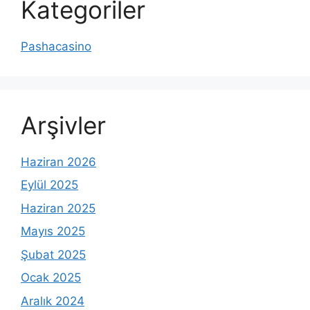
Kategoriler
Pashacasino
Arşivler
Haziran 2026
Eylül 2025
Haziran 2025
Mayıs 2025
Şubat 2025
Ocak 2025
Aralık 2024