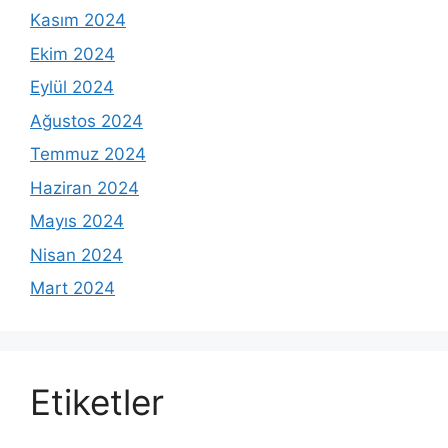
Kasım 2024
Ekim 2024
Eylül 2024
Ağustos 2024
Temmuz 2024
Haziran 2024
Mayıs 2024
Nisan 2024
Mart 2024
Etiketler