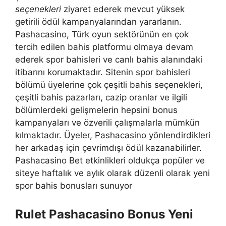
seçenekleri
ziyaret ederek mevcut yüksek
getirili ödül kampanyalarından yararlanın.
Pashacasino, Türk oyun sektörünün en çok
tercih edilen bahis platformu olmaya devam
ederek spor bahisleri ve canlı bahis alanındaki
itibarını korumaktadır. Sitenin spor bahisleri
bölümü üyelerine çok çeşitli bahis seçenekleri,
çeşitli bahis pazarları, cazip oranlar ve ilgili
bölümlerdeki gelişmelerin hepsini bonus
kampanyaları ve özverili çalışmalarla mümkün
kılmaktadır. Üyeler, Pashacasino yönlendirdikleri
her arkadaş için çevrimdışı ödül kazanabilirler.
Pashacasino Bet etkinlikleri oldukça popüler ve
siteye haftalık ve aylık olarak düzenli olarak yeni
spor bahis bonusları sunuyor
Rulet Pashacasino Bonus Yeni