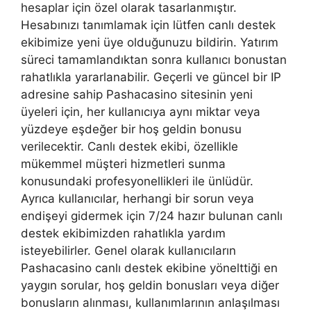
hesaplar için özel olarak tasarlanmıştır.
Hesabınızı tanımlamak için lütfen canlı destek
ekibimize yeni üye olduğunuzu bildirin. Yatırım
süreci tamamlandıktan sonra kullanıcı bonustan
rahatlıkla yararlanabilir. Geçerli ve güncel bir IP
adresine sahip Pashacasino sitesinin yeni
üyeleri için, her kullanıcıya aynı miktar veya
yüzdeye eşdeğer bir hoş geldin bonusu
verilecektir. Canlı destek ekibi, özellikle
mükemmel müşteri hizmetleri sunma
konusundaki profesyonellikleri ile ünlüdür.
Ayrıca kullanıcılar, herhangi bir sorun veya
endişeyi gidermek için 7/24 hazır bulunan canlı
destek ekibimizden rahatlıkla yardım
isteyebilirler. Genel olarak kullanıcıların
Pashacasino canlı destek ekibine yönelttiği en
yaygın sorular, hoş geldin bonusları veya diğer
bonusların alınması, kullanımlarının anlaşılması