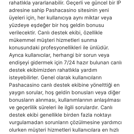
rahatlıkla yararlanabilir. Geçerli ve güncel bir IP
adresine sahip Pashacasino sitesinin yeni
üyeleri için, her kullanıcıya aynı miktar veya
yüzdeye eşdeğer bir hoş geldin bonusu
verilecektir. Canlı destek ekibi, özellikle
mükemmel müşteri hizmetleri sunma
konusundaki profesyonellikleri ile ünlüdür.
Ayrıca kullanıcılar, herhangi bir sorun veya
endişeyi gidermek için 7/24 hazır bulunan canlı
destek ekibimizden rahatlıkla yardım
isteyebilirler. Genel olarak kullanıcıların
Pashacasino canlı destek ekibine yönelttiği en
yaygın sorular, hoş geldin bonusları veya diğer
bonusların alınması, kullanımlarının anlaşılması
ve geçerlilik süreleri ile ilgili sorulardır. Canlı
destek ekibi genellikle birden fazla noktayı
vurgulamadan sorunların çözülmesine yardımcı
olurken müşteri hizmetleri kullanıcılara en hızlı