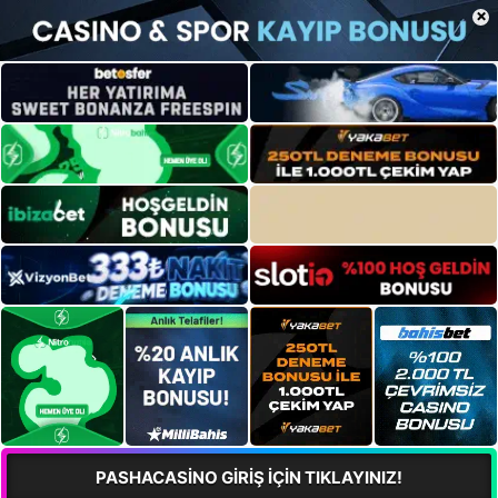
×
PASHACASİNO GİRİŞ İÇİN TIKLAYINIZ!