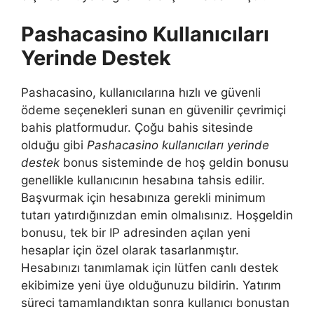
Pashacasino Kullanıcıları
Yerinde Destek
Pashacasino, kullanıcılarına hızlı ve güvenli
ödeme seçenekleri sunan en güvenilir çevrimiçi
bahis platformudur. Çoğu bahis sitesinde
olduğu gibi
Pashacasino kullanıcıları yerinde
destek
bonus sisteminde de hoş geldin bonusu
genellikle kullanıcının hesabına tahsis edilir.
Başvurmak için hesabınıza gerekli minimum
tutarı yatırdığınızdan emin olmalısınız. Hoşgeldin
bonusu, tek bir IP adresinden açılan yeni
hesaplar için özel olarak tasarlanmıştır.
Hesabınızı tanımlamak için lütfen canlı destek
ekibimize yeni üye olduğunuzu bildirin. Yatırım
süreci tamamlandıktan sonra kullanıcı bonustan