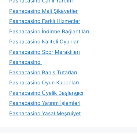
Pashacasino Canlı Yardım
Pashacasino Mali Şikayetler
Pashacasino Farklı Hizmetler
Pashacasino İndirme Bağlantıları
Pashacasino Kaliteli Oyunlar
Pashacasino Spor Meraklıları
Pashacasino
Pashacasino Bahis Tutarları
Pashacasino Oyun Kuponları
Pashacasino Üyelik Başlangıcı
Pashacasino Yatırım İşlemleri
Pashacasino Yasal Meşruiyet