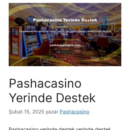
Pashacasino
Yerinde Destek
Şubat 15, 2025
yazar
Pashacasino
Pashacasino yerinde destek yerinde destek,