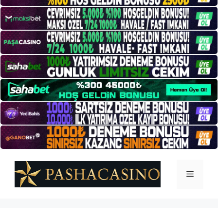
İçeriğe
atla
Menü