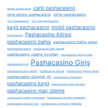
canli pashacasino
adresi pashacasino
giris adresi pashacasino
girisi pashacasino
giris pashacasino
giris yap pashacasino
kayit pashacasino
mobil pashacasino
Pashacasino Adresi
Pashacasino
pashacasino bahis
pashacasino bahis sitesi
pashacasino bonus
pashacasino canli destek
pashacasino casino oyunları
pashacasino casino sitesi
Pashacasino Giriş
pashacasino com
pashacasino giriş adresi
Pashacasino Güncel
pashacasino güncel adres
pashacasino güvenlir mi
pashacasino instagram
pashacasino kayit
pashacasino lisans durumu
pashacasino maç izleme
pashacasino mobil uygulaması
pashacasino müşteri hizmetleri
pashacasino nasil bir site
pashacasino oyuncuları hakkında