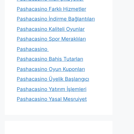
Pashacasino Farklı Hizmetler
Pashacasino İndirme Bağlantıları
Pashacasino Kaliteli Oyunlar
Pashacasino Spor Meraklıları
Pashacasino
Pashacasino Bahis Tutarları
Pashacasino Oyun Kuponları
Pashacasino Üyelik Başlangıcı
Pashacasino Yatırım İşlemleri
Pashacasino Yasal Meşruiyet