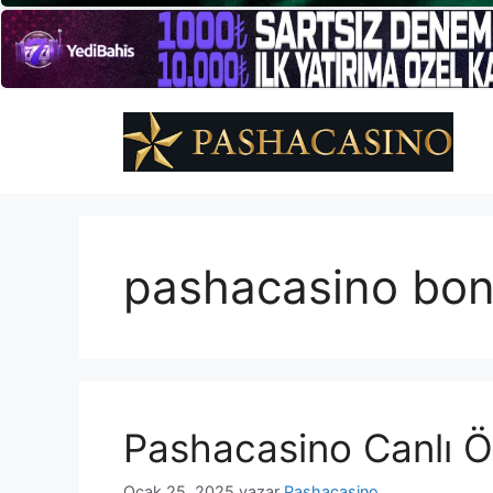
İçeriğe
atla
pashacasino bon
Pashacasino Canlı 
Ocak 25, 2025
yazar
Pashacasino