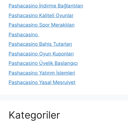
Pashacasino İndirme Bağlantıları
Pashacasino Kaliteli Oyunlar
Pashacasino Spor Meraklıları
Pashacasino
Pashacasino Bahis Tutarları
Pashacasino Oyun Kuponları
Pashacasino Üyelik Başlangıcı
Pashacasino Yatırım İşlemleri
Pashacasino Yasal Meşruiyet
Kategoriler