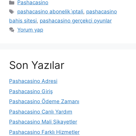
Kategoriler
Pashacasino
Etiketler
pashacasino abonelik i̇ptali
,
pashacasino
bahis sitesi
,
pashacasino gerçekçi oyunlar
Yorum yap
Son Yazılar
Pashacasino Adresi
Pashacasino Giriş
Pashacasino Ödeme Zamanı
Pashacasino Canlı Yardım
Pashacasino Mali Şikayetler
Pashacasino Farklı Hizmetler