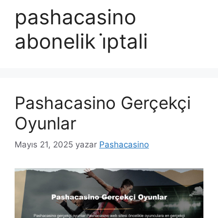
pashacasino
abonelik i̇ptali
Pashacasino Gerçekçi
Oyunlar
Mayıs 21, 2025
yazar
Pashacasino