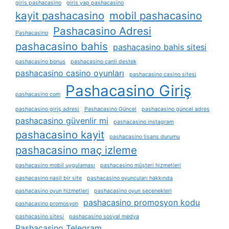
giris pashacasino
giris yap pashacasino
kayit pashacasino
mobil pashacasino
Pashacasino Adresi
Pashacasino
pashacasino bahis
pashacasino bahis sitesi
pashacasino bonus
pashacasino canli destek
pashacasino casino oyunları
pashacasino casino sitesi
Pashacasino Giriş
pashacasino com
pashacasino giriş adresi
Pashacasino Güncel
pashacasino güncel adres
pashacasino güvenlir mi
pashacasino instagram
pashacasino kayit
pashacasino lisans durumu
pashacasino maç izleme
pashacasino mobil uygulaması
pashacasino müşteri hizmetleri
pashacasino nasil bir site
pashacasino oyuncuları hakkında
pashacasino oyun hizmetleri
pashacasino oyun seçenekleri
pashacasino promosyon kodu
pashacasino promosyon
pashacasino sitesi
pashacasino sosyal medya
Pashacasino Telegram