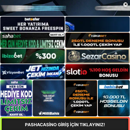
×
PASHACASİNO GİRİŞ İÇİN TIKLAYINIZ!