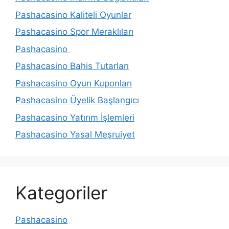
Pashacasino Kaliteli Oyunlar
Pashacasino Spor Meraklıları
Pashacasino
Pashacasino Bahis Tutarları
Pashacasino Oyun Kuponları
Pashacasino Üyelik Başlangıcı
Pashacasino Yatırım İşlemleri
Pashacasino Yasal Meşruiyet
Kategoriler
Pashacasino