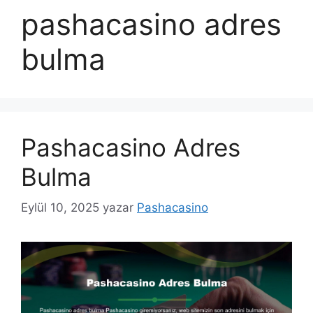
pashacasino adres
bulma
Pashacasino Adres
Bulma
Eylül 10, 2025
yazar
Pashacasino