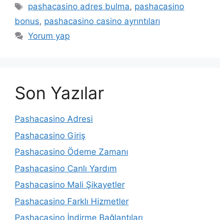
Etiketler
pashacasino adres bulma
,
pashacasino
bonus
,
pashacasino casino ayrıntıları
Yorum yap
Son Yazılar
Pashacasino Adresi
Pashacasino Giriş
Pashacasino Ödeme Zamanı
Pashacasino Canlı Yardım
Pashacasino Mali Şikayetler
Pashacasino Farklı Hizmetler
Pashacasino İndirme Bağlantıları