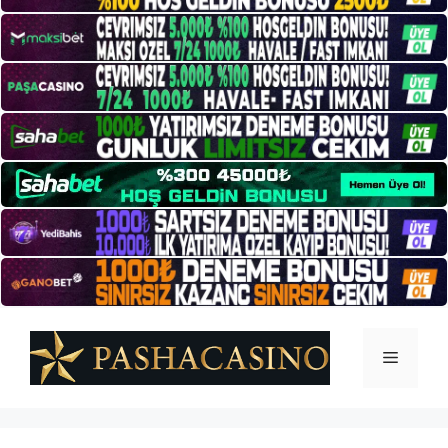
İçeriğe
atla
Menü