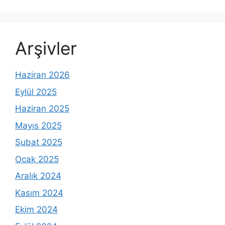
Arşivler
Haziran 2026
Eylül 2025
Haziran 2025
Mayıs 2025
Şubat 2025
Ocak 2025
Aralık 2024
Kasım 2024
Ekim 2024