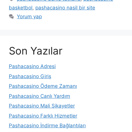
basketbol
,
pashacasino nasil bir site
Yorum yap
Son Yazılar
Pashacasino Adresi
Pashacasino Giriş
Pashacasino Ödeme Zamanı
Pashacasino Canlı Yardım
Pashacasino Mali Şikayetler
Pashacasino Farklı Hizmetler
Pashacasino İndirme Bağlantıları