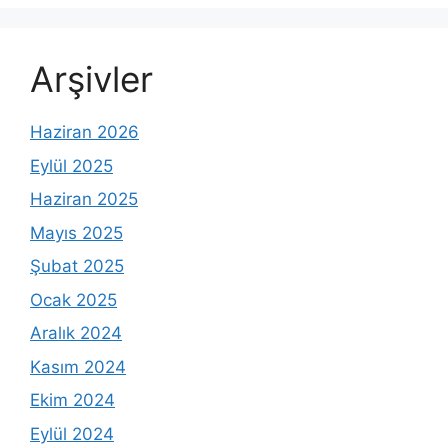
Arşivler
Haziran 2026
Eylül 2025
Haziran 2025
Mayıs 2025
Şubat 2025
Ocak 2025
Aralık 2024
Kasım 2024
Ekim 2024
Eylül 2024