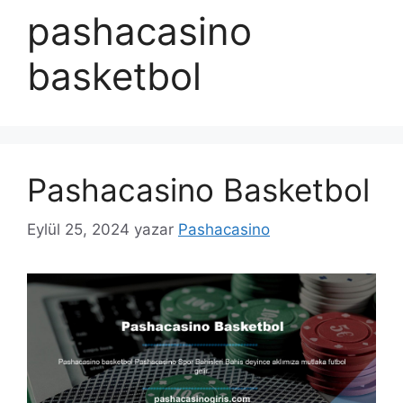
pashacasino
basketbol
Pashacasino Basketbol
Eylül 25, 2024
yazar
Pashacasino