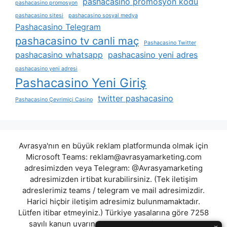
pashacasino promosyon kodu
pashacasino promosyon
pashacasino sitesi
pashacasino sosyal medya
Pashacasino Telegram
pashacasino tv canli maç
Pashacasino Twitter
pashacasino whatsapp
pashacasino yeni adres
pashacasino yeni adresi
Pashacasino Yeni Giriş
twitter pashacasino
Pashacasino Çevrimiçi Casino
Avrasya'nın en büyük reklam platformunda olmak için
Microsoft Teams:
reklam@avrasyamarketing.com
adresimizden veya Telegram: @Avrasyamarketing
adresimizden irtibat kurabilirsiniz. (Tek iletişim
adreslerimiz teams / telegram ve mail adresimizdir.
Harici hiçbir iletişim adresimiz bulunmamaktadır.
Lütfen itibar etmeyiniz.) Türkiye yasalarına göre 7258
sayılı kanun uyarınca yasa dışı bahis oynamanın