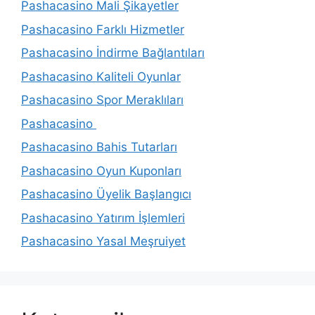
Pashacasino Mali Şikayetler
Pashacasino Farklı Hizmetler
Pashacasino İndirme Bağlantıları
Pashacasino Kaliteli Oyunlar
Pashacasino Spor Meraklıları
Pashacasino
Pashacasino Bahis Tutarları
Pashacasino Oyun Kuponları
Pashacasino Üyelik Başlangıcı
Pashacasino Yatırım İşlemleri
Pashacasino Yasal Meşruiyet