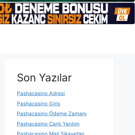
Son Yazılar
Pashacasino Adresi
Pashacasino Giriş
Pashacasino Ödeme Zamanı
Pashacasino Canlı Yardım
Pashacasino Mali Şikayetler