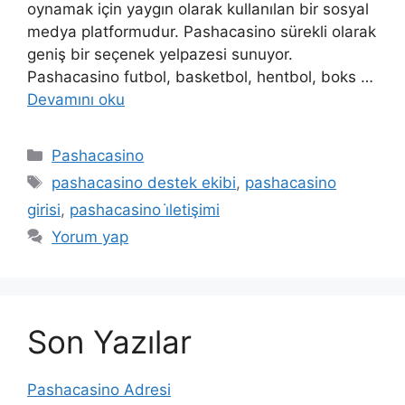
oynamak için yaygın olarak kullanılan bir sosyal
medya platformudur. Pashacasino sürekli olarak
geniş bir seçenek yelpazesi sunuyor.
Pashacasino futbol, ​​basketbol, ​​hentbol, ​​boks …
Devamını oku
Kategoriler
Pashacasino
Etiketler
pashacasino destek ekibi
,
pashacasino
girisi
,
pashacasino i̇letişimi
Yorum yap
Son Yazılar
Pashacasino Adresi