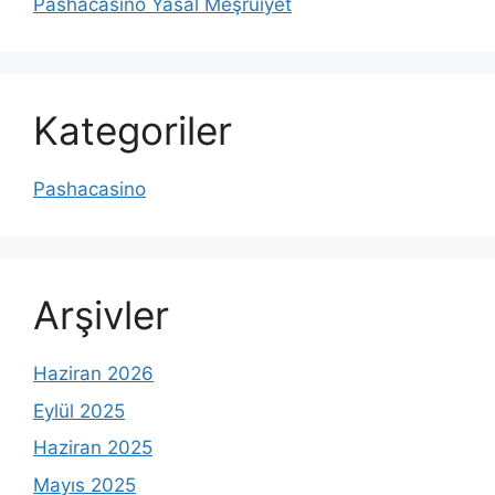
Pashacasino Yasal Meşruiyet
Kategoriler
Pashacasino
Arşivler
Haziran 2026
Eylül 2025
Haziran 2025
Mayıs 2025