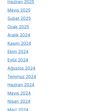
Haziran 2025
Mayıs 2025
Şubat 2025
Ocak 2025
Aralık 2024
Kasım 2024
Ekim 2024
Eylül 2024
Ağustos 2024
Temmuz 2024
Haziran 2024
Mayıs 2024
Nisan 2024
Mart 2024