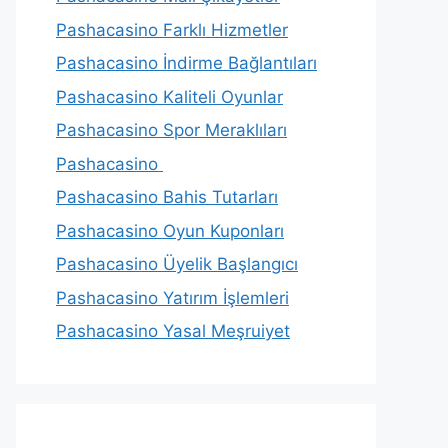
Pashacasino Farklı Hizmetler
Pashacasino İndirme Bağlantıları
Pashacasino Kaliteli Oyunlar
Pashacasino Spor Meraklıları
Pashacasino
Pashacasino Bahis Tutarları
Pashacasino Oyun Kuponları
Pashacasino Üyelik Başlangıcı
Pashacasino Yatırım İşlemleri
Pashacasino Yasal Meşruiyet