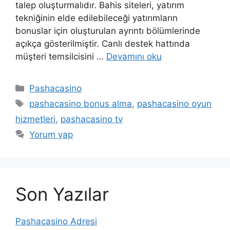
talep oluşturmalıdır. Bahis siteleri, yatırım
tekniğinin elde edilebileceği yatırımların
bonuslar için oluşturulan ayrıntı bölümlerinde
açıkça gösterilmiştir. Canlı destek hattında
müşteri temsilcisini …
Devamını oku
Kategoriler
Pashacasino
Etiketler
pashacasino bonus alma
,
pashacasino oyun
hizmetleri
,
pashacasino tv
Yorum yap
Son Yazılar
Pashacasino Adresi