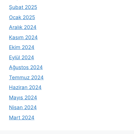
Şubat 2025
Ocak 2025
Aralık 2024
Kasım 2024
Ekim 2024
Eylül 2024
Ağustos 2024
Temmuz 2024
Haziran 2024
Mayıs 2024
Nisan 2024
Mart 2024