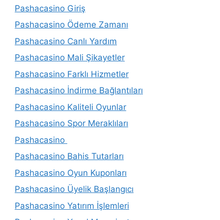
Pashacasino Giriş
Pashacasino Ödeme Zamanı
Pashacasino Canlı Yardım
Pashacasino Mali Şikayetler
Pashacasino Farklı Hizmetler
Pashacasino İndirme Bağlantıları
Pashacasino Kaliteli Oyunlar
Pashacasino Spor Meraklıları
Pashacasino
Pashacasino Bahis Tutarları
Pashacasino Oyun Kuponları
Pashacasino Üyelik Başlangıcı
Pashacasino Yatırım İşlemleri