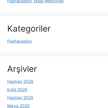
Pashacasino Yasal Meşruiyet
Kategoriler
Pashacasino
Arşivler
Haziran 2026
Eylül 2025
Haziran 2025
Mayıs 2025