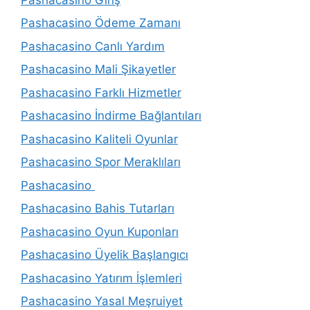
Pashacasino Ödeme Zamanı
Pashacasino Canlı Yardım
Pashacasino Mali Şikayetler
Pashacasino Farklı Hizmetler
Pashacasino İndirme Bağlantıları
Pashacasino Kaliteli Oyunlar
Pashacasino Spor Meraklıları
Pashacasino
Pashacasino Bahis Tutarları
Pashacasino Oyun Kuponları
Pashacasino Üyelik Başlangıcı
Pashacasino Yatırım İşlemleri
Pashacasino Yasal Meşruiyet