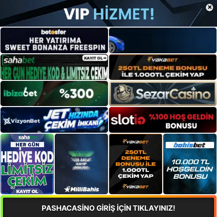
×
PASHACASİNO GİRİŞ İÇİN TIKLAYINIZ!