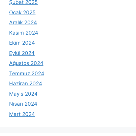
Şubat 2025
Ocak 2025
Aralık 2024
Kasım 2024
Ekim 2024
Eylül 2024
Ağustos 2024
Temmuz 2024
Haziran 2024
Mayıs 2024
Nisan 2024
Mart 2024